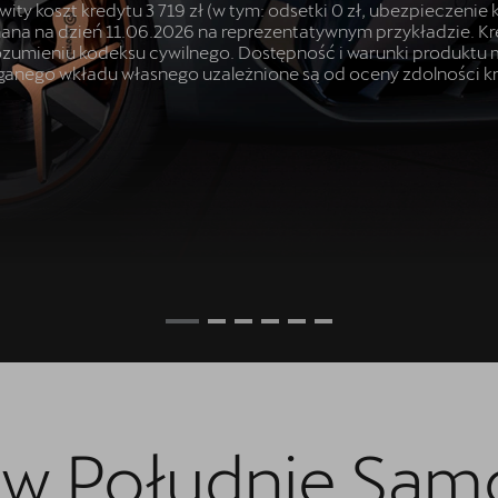
ty koszt kredytu 3 719 zł (w tym: odsetki 0 zł, ubezpieczenie k
konana na dzień 11.06.2026 na reprezentatywnym przykładzie. 
 rozumieniu kodeksu cywilnego. Dostępność i warunki produktu 
anego wkładu własnego uzależnione są od oceny zdolności k
w Południe
Sam