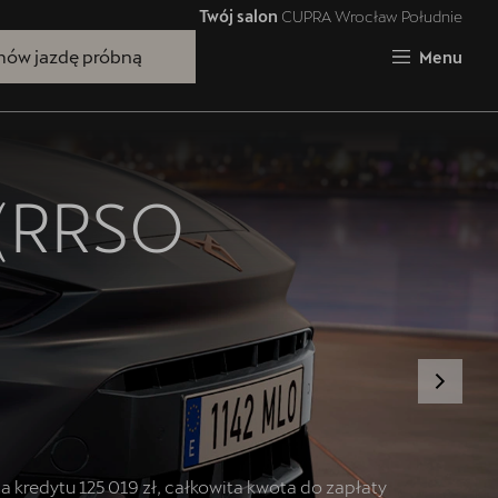
Twój salon
CUPRA Wrocław Południe
Zamknij
ów jazdę próbną
Menu
(RRSO
Bezpłatna jazda próbna
Przetestuj model z wybranym silnikiem
i skrzynią biegów
kredytu 125 019 zł, całkowita kwota do zapłaty