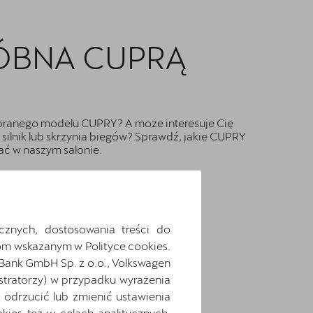
ÓBNA CUPRĄ
ranego modelu CUPRY? A może interesuje Cię
silnik lub skrzynia biegów? Sprawdź, jakie CUPRY
ć w naszym salonie.
cznych, dostosowania treści do
m wskazanym w Polityce cookies.
 Bank GmbH Sp. z o.o., Volkswagen
stratorzy) w przypadku wyrażenia
odrzucić lub zmienić ustawienia
ies też w celach analitycznych,