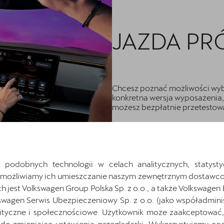
JAZDA PR
Chcesz poznać możliwości wyb
konkretna wersja wyposażenia, 
możesz bezpłatnie przetestowa
Wybierz model
 podobnych technologii w celach analitycznych, statysty
Umożliwiamy ich umieszczanie naszym zewnętrznym dostawco
jest Volkswagen Group Polska Sp. z o.o., a także Volkswagen
swagen Serwis Ubezpieczeniowy Sp. z o.o. (jako współadmini
ityczne i społecznościowe. Użytkownik może zaakceptować, 
ę zmieniając ustawienia przeglądarki. Wykorzystujemy cook