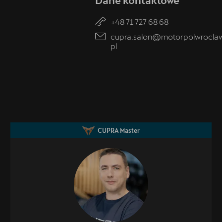
+48 71 727 68 68
cupra.salon@motorpolwrocla
pl
CUPRA Master