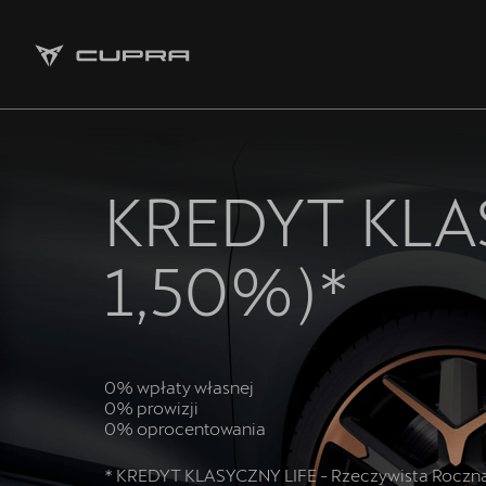
Strona główna
Oferta i aktualności
KREDYT KLA
Samochody dostępne od ręki
1,50%)*
5 lat gwarancji
Finansowanie
Serwis
0% wpłaty własnej
0% prowizji
0% oprocentowania
Oryginalne części zamienne
* KREDYT KLASYCZNY LIFE - Rzeczywista Roczna 