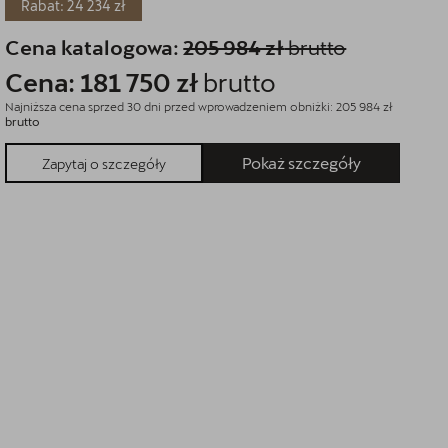
Rabat: 24 234 zł
Cena katalogowa:
205 984 zł
brutto
C
Cena: 181 750 zł
brutto
C
Najniższa cena sprzed 30 dni przed wprowadzeniem obniżki: 205 984 zł
Na
brutto
br
Pokaż szczegóły
Zapytaj o szczegóły