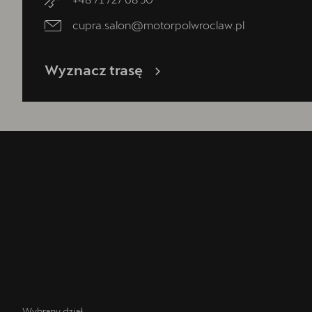
cupra.salon@motorpolwroclaw.pl
Wyznacz trasę
Wybrany dział