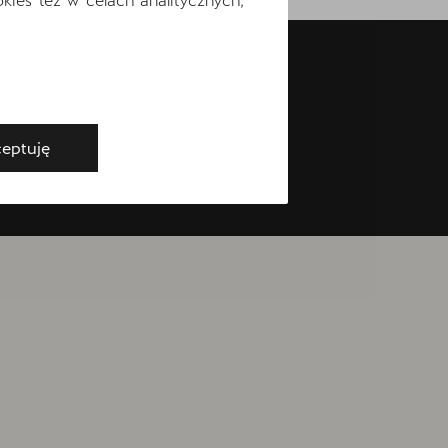
Ć
eptuję