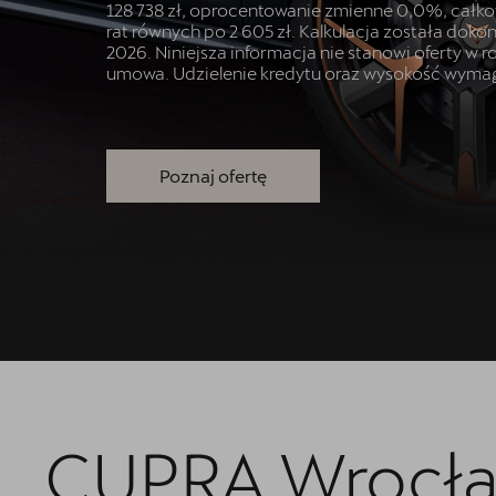
Akcesoria CUPRA
128 738 zł, oprocentowanie zmienne 0,0%, całkowi
rat równych po 2 605 zł. Kalkulacja została do
Jazda próbna CUPRĄ
2026. Niniejsza informacja nie stanowi oferty w
umowa. Udzielenie kredytu oraz wysokość wymag
Kontakt
Poznaj ofertę
CUPRA Wrocła