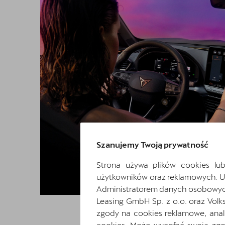
Szanujemy Twoją prywatność
Strona używa plików cookies lub
użytkowników oraz reklamowych. 
Administratorem danych osobowych 
Leasing GmbH Sp. z o.o. oraz Volk
zgody na cookies reklamowe, anal
cookies. Może wycofać swoją zgod