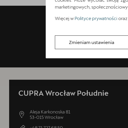
marketingowych, społecznościowych 
Więcej w
Polityce prywatności
oraz
Zmieniam ustawienia
CUPRA Wrocław Południe
Aleja Karkonoska 81
53-015
Wrocław
+48 71 727 68 50