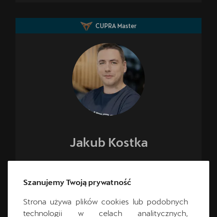
CUPRA Master
Jakub
Kostka
ZASTĘPCA KIEROWNIKA DZIAŁU
SPRZEDAŻY
Szanujemy Twoją prywatność
Strona używa plików cookies lub podobnych
technologii w celach analitycznych,
+48 71 727 68 68