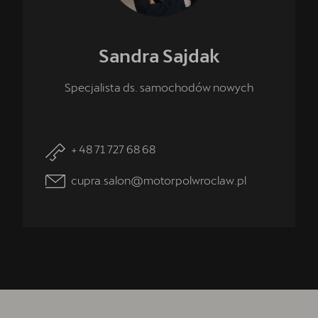
Sandra
Sajdak
Specjalista ds. samochodów nowych
+ 48 71 727 68 68
cupra.salon@motorpolwroclaw.pl