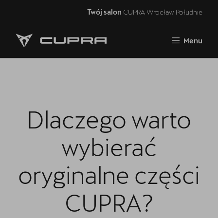
Twój salon
CUPRA Wrocław Południe
Zamknij
Menu
Strona główna
Oferta i aktualności
Samochody dostępne od ręki
Dlaczego warto
5 lat gwarancji
Finansowanie
wybierać
Serwis
oryginalne części
Oryginalne części zamienne
CUPRA?
Akcesoria CUPRA