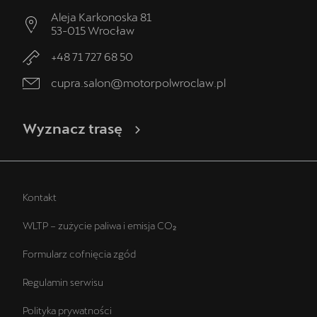
Aleja Karkonoska 81
53-015
Wrocław
+48 71 727 68 50
cupra.salon@motorpolwroclaw.pl
Wyznacz trasę
Kontakt
WLTP – zużycie paliwa i emisja CO₂
Formularz cofnięcia zgód
Regulamin serwisu
Polityka prywatności