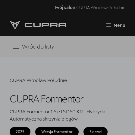
Twój salon
CUPRA Wrocław Południe
Zamknij
Menu
Strona główna
Oferta i aktualności
Wróć do listy
Samochody dostępne od ręki
5 lat gwarancji
CUPRA Wrocław Południe
Finansowanie
CUPRA Formentor
Serwis
Oryginalne części zamienne
CUPRA Formentor 1.5 eTSI 150 KM | Hybryda |
Automatyczna skrzynia biegów
Akcesoria CUPRA
2025
Wersja Formentor
5 drzwi