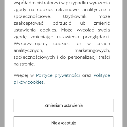
współadministratorzy) w przypadku wyrażenia
wyposażenia. O pełną specyfikację zapytaj
dealera.
zgody na cookies reklamowe, analityczne i
społecznościowe. Użytkownik może
zaakceptować, odrzucić lub zmienić
Wyposażenie standardowe
ustawienia cookies. Może wycofać swoją
Wyposażenie dodatkowe i pakiety
zgodę zmieniając ustawienia przeglądarki.
18-calowe felgi aluminiowe TEMPEST w
Wykorzystujemy cookies też w celach
kolorze srebrnym
analitycznych, marketingowych,
7 poduszek powietrznych (2 przednie, 2
społecznościowych i do personalizacji treści
boczne, 2 kurtyny powietrzne, poduszka
na stronie.
centralna)
Więcej w
Polityce prywatności
oraz
Polityce
Awaryjne wspomaganie kierowaniem i
plików cookies
.
asystent skrętu
Czarna tapicerka Dinamica
Dwupoziomowa podłoga bagażnika
Zmieniam ustawienia
Gniazdo 12V z przodu i 230V w bagażniku
Informacje o oponach
Nie akceptuję
Media System Plus: 12.9-calowy kolorowy