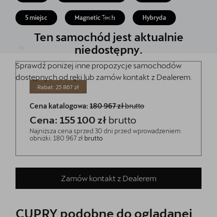
Jazda próbna CUPRĄ
5 miejsc
Magnetic Tech
Hybryda
Kontakt
Ten samochód jest aktualnie
niedostępny.
Sprawdź poniżej inne propozycje samochodów
dostępnych od ręki lub zamów kontakt z Dealerem.
Rabat: 25 867 zł
Cena katalogowa:
180 967 zł
brutto
Cena: 155 100 zł
brutto
Najniższa cena sprzed 30 dni przed wprowadzeniem
obniżki: 180 967 zł
brutto
Zamów kontakt z Dealerem
CUPRY podobne do oglądanej