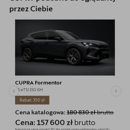
przez Ciebie
CUPRA Formentor
CUPR
1.5 eTSI 150 KM
1.5 eTSI
Rabat: 350 zł
Rabat
Cena katalogowa:
180 830 zł
brutto
Cena
Cena: 157 600 zł
brutto
Cena
Najniższa cena sprzed 30 dni przed wprowadzeniem obniżki:
Najniższa