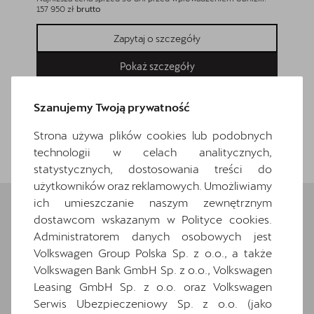
157 950 zł
brutto
166 500 z
Zapytaj o szczegóły
Pokaż szczegóły
Szanujemy Twoją prywatność
Strona używa plików cookies lub podobnych
Wróć do listy
technologii w celach analitycznych,
statystycznych, dostosowania treści do
użytkowników oraz reklamowych. Umożliwiamy
ich umieszczanie naszym zewnętrznym
dostawcom wskazanym w Polityce cookies.
Wybrane elementy
Administratorem danych osobowych jest
Volkswagen Group Polska Sp. z o.o., a także
wyposażenia
Volkswagen Bank GmbH Sp. z o.o., Volkswagen
Leasing GmbH Sp. z o.o. oraz Volkswagen
Ten samochód bazuje na wersji
Formentor
.
Serwis Ubezpieczeniowy Sp. z o.o. (jako
Zapoznaj się z wybranymi elementami jego