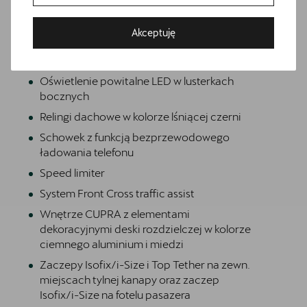
ekran dotykowy
Bezpłatna jazda próbna
Osłony przeciwsłoneczne kierowcy i
Akceptuję
Przetestuj model z wybranym silnikiem i skrzynią biegów
pasażera z zamykanymi i podświetlanymi
lusterkami
Oświetlenie powitalne LED w lusterkach
bocznych
Relingi dachowe w kolorze lśniącej czerni
Schowek z funkcją bezprzewodowego
ładowania telefonu
Speed limiter
System Front Cross traffic assist
Wnętrze CUPRA z elementami
dekoracyjnymi deski rozdzielczej w kolorze
ciemnego aluminium i miedzi
Zaczepy Isofix/i-Size i Top Tether na zewn.
miejscach tylnej kanapy oraz zaczep
Isofix/i-Size na fotelu pasazera