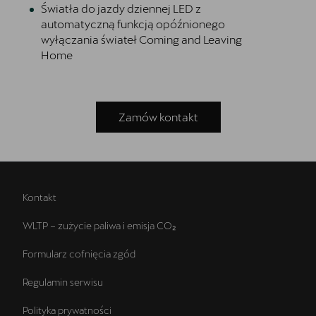
Światła do jazdy dziennej LED z
automatyczną funkcją opóźnionego
wyłączania świateł Coming and Leaving
Home
Zamów kontakt
Kontakt
WLTP – zużycie paliwa i emisja CO₂
Formularz cofnięcia zgód
Regulamin serwisu
Polityka prywatności