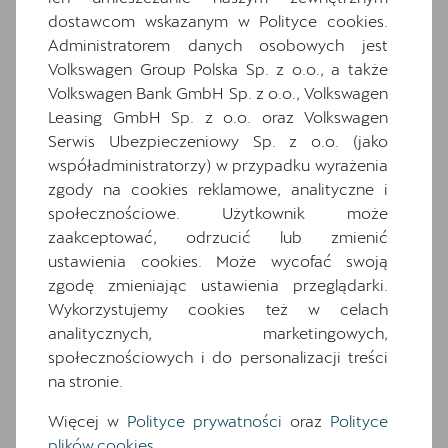
wyposażenia
dostawcom wskazanym w Polityce cookies.
Administratorem danych osobowych jest
Ten samochód bazuje na wersji
Terramar
Volkswagen Group Polska Sp. z o.o., a także
Advantage Edition
. Zapoznaj się z wybranymi
elementami jego wyposażenia. O pełną
Volkswagen Bank GmbH Sp. z o.o., Volkswagen
specyfikację zapytaj dealera.
Leasing GmbH Sp. z o.o. oraz Volkswagen
Serwis Ubezpieczeniowy Sp. z o.o. (jako
współadministratorzy) w przypadku wyrażenia
Wyposażenie standardowe
zgody na cookies reklamowe, analityczne i
Wyposażenie dodatkowe i pakiety
społecznościowe. Użytkownik może
2 gniazda USB typu C z przodu i 2 typu C z
zaakceptować, odrzucić lub zmienić
tyłu
ustawienia cookies. Może wycofać swoją
7 poduszek powietrznych (2 przednie, 2
zgodę zmieniając ustawienia przeglądarki.
boczne, 2 kurtyny powietrzne, poduszka
Wykorzystujemy cookies też w celach
centralna)
analitycznych, marketingowych,
Asystent wjazdu na skrzyżowanie Front
społecznościowych i do personalizacji treści
Traffic Assist
na stronie.
Awaryjne wspomaganie kierowaniem i
Więcej w
Polityce prywatności
oraz
Polityce
asystent skrętu
plików cookies
.