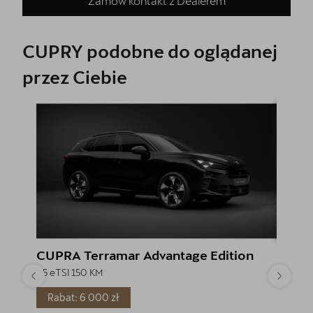
Zamów kontakt z Dealerem
CUPRY podobne do oglądanej
przez Ciebie
CUPRA Terramar Advantage Edition
CUPRA
1.5 eTSI 150 KM
1.5 eTSI
Rabat: 6 000 zł
Rabat