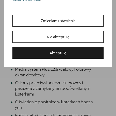
Dwupoziomowa podłoga bagażnika
Extended pedestrian protection
Gniazdo 12V z przodu i 230V w bagażniku
Zmieniam ustawienia
Hamulce tarczowe z przodu
Hybrid drive system mHEV
Nie akceptuję
Informacje o oponach
Bezpłatna jazda próbna
Inteligentny asystent parkowania z funkcją
Akceptuję
Przetestuj model z wybranym silnikiem i skrzynią biegów
zdalnego sterowania z telefonu
Komplet dywaników
Media System Plus: 12.9-calowy kolorowy
ekran dotykowy
Osłony przeciwsłoneczne kierowcy i
pasażera z zamykanymi i podświetlanymi
lusterkami
Oświetlenie powitalne w lusterkach boczn
ych
Podłokietnik z przodu ze zintegrowanym