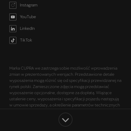
Instagram
YouTube
LinkedIn
TikTok
Marka CUPRA we zastrzega sobie możliwość wprowadzenia
zmian w prezentowanych wersjach. Przedstawione detale
wyposażenia mogą różnić się od specyfikacji przewidzianej na
rynek polski. Zamieszczone zdjęcia mogą przedstawiać
wyposażenie opcjonalne, dostępne za dopłatą. Wiążące
ustalenie ceny, wyposażenia i specyfikacji pojazdu następują
w umowie sprzedaży, a określenie parametrów technicznych
zawiera świadectwo homologacji typu pojazdu. Zastrzegamy
sobie prawo do zmian i pomyłek. Wszelkie informacje
prezentowane na stronie są aktualne na dzień ich
zamieszczania. W celu uzyskania najnowszych informacji