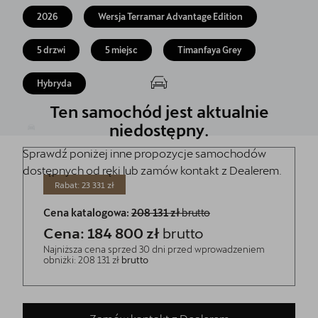
Jazda próbna CUPRĄ
2026
Wersja Terramar Advantage Edition
Kontakt
5 drzwi
5 miejsc
Timanfaya Grey
Hybryda
Ten samochód jest aktualnie
niedostępny.
Sprawdź poniżej inne propozycje samochodów
dostępnych od ręki lub zamów kontakt z Dealerem.
Rabat: 23 331 zł
Cena katalogowa:
208 131 zł
brutto
Cena: 184 800 zł
brutto
Najniższa cena sprzed 30 dni przed wprowadzeniem
obniżki: 208 131 zł
brutto