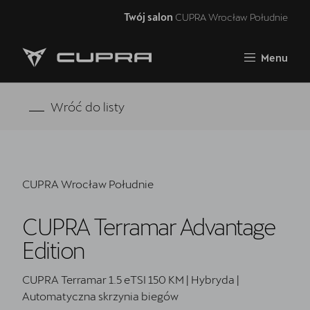
Twój salon
CUPRA Wrocław Południe
Zamknij
Menu
Strona główna
Oferta i aktualności
Wróć do listy
Samochody dostępne od ręki
5 lat gwarancji
CUPRA Wrocław Południe
Finansowanie
CUPRA Terramar Advantage
Serwis
Edition
Oryginalne części zamienne
CUPRA Terramar 1.5 eTSI 150 KM | Hybryda |
Akcesoria CUPRA
Automatyczna skrzynia biegów