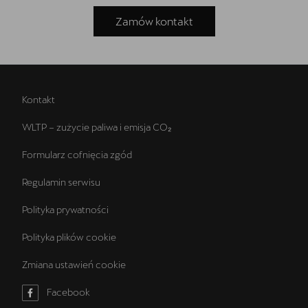
Zamów kontakt
Kontakt
WLTP – zużycie paliwa i emisja CO₂
Formularz cofnięcia zgód
Regulamin serwisu
Polityka prywatności
Polityka plików cookie
Zmiana ustawień cookie
Facebook