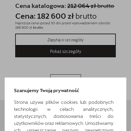
Cena katalogowa:
212 064 zł
brutto
Cena
Cena: 182 600 zł
brutto
Cena
Najniższa cena sprzed 30 dni przed wprowadzeniem obniżki:
Najniższa
188 600 zł
brutto
190 200 
Zapytaj o szczegóły
Pokaż szczegóły
Wróć do listy
Szanujemy Twoją prywatność
Strona używa plików cookies lub podobnych
technologii w celach analitycznych,
statystycznych, dostosowania treści do
Wybrane elementy
użytkowników oraz reklamowych. Umożliwiamy
ich umieszczanie naszym zewnętrznym